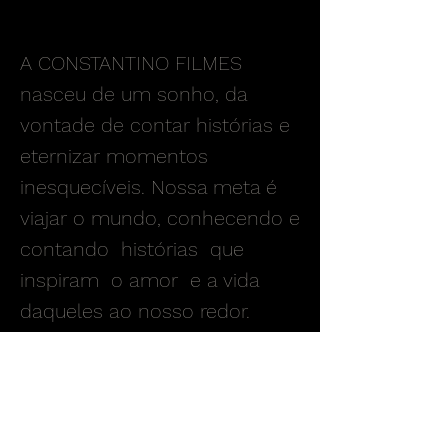
A CONSTANTINO FILMES
nasceu de um sonho, da
vontade de contar histórias e
eternizar momentos
inesquecíveis. Nossa meta é
viajar o mundo, conhecendo e
contando histórias que
inspiram o amor e a vida
daqueles ao nosso redor.
Será uma honra conhecer e
contar a
sua história
.